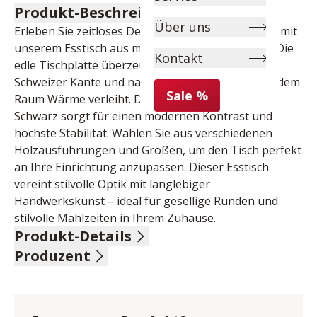
Produkt-Beschreibung
Über uns
Erleben Sie zeitloses Design und höchste Qualität mit 
unserem Esstisch aus massiver Wildeiche Bianco. Die 
Kontakt
edle Tischplatte überzeugt mit einer eleganten 
Schweizer Kante und natürlicher Maserung, die jedem 
Sale %
Raum Wärme verleiht. Das stabile Metallgestell in 
Schwarz sorgt für einen modernen Kontrast und 
höchste Stabilität. Wählen Sie aus verschiedenen 
Holzausführungen und Größen, um den Tisch perfekt 
an Ihre Einrichtung anzupassen. Dieser Esstisch 
vereint stilvolle Optik mit langlebiger 
Handwerkskunst – ideal für gesellige Runden und 
stilvolle Mahlzeiten in Ihrem Zuhause.
Produkt-Details
Produzent
Tischplatte Wildeiche Bianco massiv, Schweizer Kante, 
Stärke 2,6 cm, Gestell Metall schwarz, LBH ca. 
Name: Bodahl Møbler ApS
240/110/76 cm
Anschrift: Lundholmvej 23, 7500 Holstebro, Dänemark
E-Mail-Adresse: info@bodahlmoebel.dk