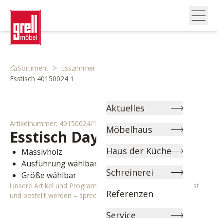
>
>
>
Sortiment
Esszimmer
Esstische
Esstisch 40150024 1
Aktuelles
Artikelnummer:
40150024/1
Möbelhaus
Esstisch
Daytona + Aspen
Haus der Küche
Massivholz
Ausführung wählbar
Schreinerei
Größe wählbar
Unsere Artikel und Programme können individuell angepasst
Referenzen
und bestellt werden – sprechen Sie uns gerne an!
Service