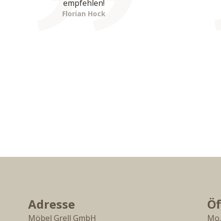
empfehlen!
Florian Hock
Adresse
Öf
Möbel Grell GmbH
Mo.