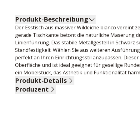
Produkt-Beschreibung
Der Esstisch aus massiver Wildeiche bianco vereint ze
gerade Tischkante betont die natürliche Maserung de
Linienführung. Das stabile Metallgestell in Schwarz 
Standfestigkeit. Wählen Sie aus weiteren Ausführung
perfekt an Ihren Einrichtungsstil anzupassen. Dieser E
Oberfläche und ist ideal geeignet für gesellige Rund
ein Möbelstück, das Ästhetik und Funktionalität harm
Produkt-Details
Produzent
Tischplatte Wildeiche bianco massiv, gerade Kante, St
cm
Name: Pure Natur, Bodahl Møbler ApS
Anschrift: Lundholmvej 23, 7500 Holstebro, Dänemar
E-Mail-Adresse: info@bodahlmoebel.dk
UID (Umsatzsteuer-Identifikationsnummer): DK 3336