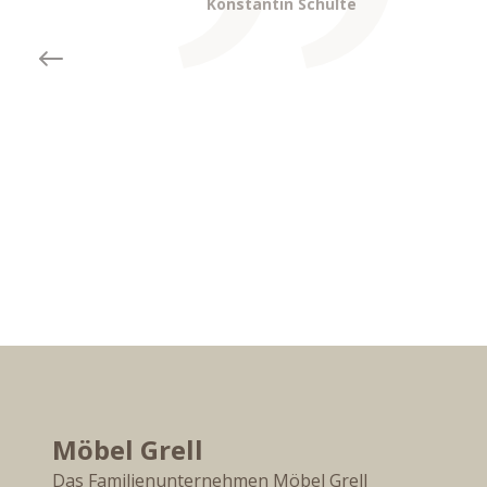
Konstantin Schulte
Previous slide
Möbel Grell
Das Familienunternehmen Möbel Grell