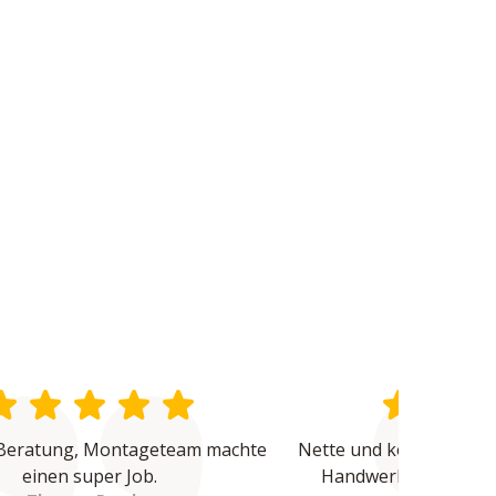
Beratung, Montageteam machte 
Nette und kompetente B
einen super Job.
Handwerker waren üb