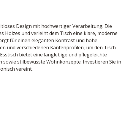
itloses Design mit hochwertiger Verarbeitung. Die 
s Holzes und verleiht dem Tisch eine klare, moderne 
sorgt für einen eleganten Kontrast und hohe 
en und verschiedenen Kantenprofilen, um den Tisch 
sstisch bietet eine langlebige und pflegeleichte 
en sowie stilbewusste Wohnkonzepte. Investieren Sie in 
onisch vereint.
ärke 4 cm, Gestell Metall schwarz, LBH ca. 140/90/76 
k
5314