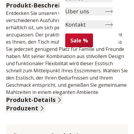
Produkt-Beschreibung
Über uns
Entdecken Sie unseren vielseitigen Esstisch, der in 
verschiedenen Ausführungen und Gestellfarben 
Kontakt
erhältlich ist, um sich perfekt an Ihr Zuhause 
anzupassen. Der praktische Stirnauszug ermöglicht 
Sale %
es Ihnen, den Tisch mühelos zu vergrößern, sodass 
Sie jederzeit genügend Platz für Familie und Freunde 
haben. Mit seiner Kombination aus stilvollem Design 
und funktionaler Flexibilität wird dieser Esstisch 
schnell zum Mittelpunkt Ihres Esszimmers. Wählen Sie 
den Esstisch, der Ihren Bedürfnissen und Ihrem 
Geschmack entspricht, und genießen Sie gemeinsame 
Mahlzeiten in einem eleganten Ambiente.
Produkt-Details
Produzent
Ausführung anthrazit, Keramik / Sicherheitsglas 
schwarz lackiert, 13 mm, Gestell Edelstahl gebürstet, 
Name: MCA furniture GmbH
Stirnauszug, LBH ca. 180(260)/95/77 cm
Anschrift: Hainbergstr. 16, 32816 Schieder-
Schwalenberg, Deutschland