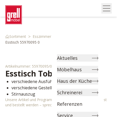
>
>
>
Sortiment
Esszimmer
Esstische
Esstisch 55970095 0
Aktuelles
Artikelnummer:
55970095/0
Möbelhaus
Esstisch
Tobago
Haus der Küche
verschiedene Ausführungen wählbar
verschiedene Gestellfarben wählbar
Schreinerei
Stirnauszug
Unsere Artikel und Programme können individuell angepasst
Referenzen
und bestellt werden – sprechen Sie uns gerne an!
Service