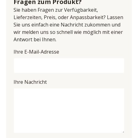
Fragen zum Produkt?
E-Mail-Adresse: steinhage@mca-furniture.de
Sie haben Fragen zur Verfügbarkeit,
UID (Umsatzsteuer-Identifikationsnummer): DE 
Lieferzeiten, Preis, oder Anpassbarkeit? Lassen
814860209
Sie uns einfach eine Nachricht zukommen und
wir melden uns so schnell wie möglich mit einer
Antwort bei Ihnen.
Ihre E-Mail-Adresse
Ihre Nachricht