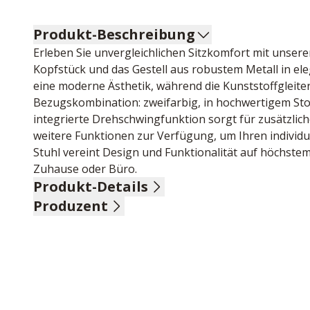
Produkt-Beschreibung
Erleben Sie unvergleichlichen Sitzkomfort mit unserem
Kopfstück und das Gestell aus robustem Metall in el
eine moderne Ästhetik, während die Kunststoffgleite
Bezugskombination: zweifarbig, in hochwertigem Sto
integrierte Drehschwingfunktion sorgt für zusätzliche
weitere Funktionen zur Verfügung, um Ihren individue
Stuhl vereint Design und Funktionalität auf höchstem
Zuhause oder Büro.
Produkt-Details
Produzent
Textilgeflecht, Webstoff, 70% Schurwolle, 30% Polyest
Metall anthrazit matt, Gestell Metall anthrazit matt, 
Name: Venjakob, Alfons GmbH & Co.KG
Belastbar bis 140 kg,Sitzhöhe ca. 50 cm, BHT ca. 52/
Anschrift: Friedrichsdorfer Str. 220, 33335 Gütersloh
E-Mail-Adresse: venjakob@venjakob-moebel.de
UID (Umsatzsteuer-Identifikationsnummer): DE 1267