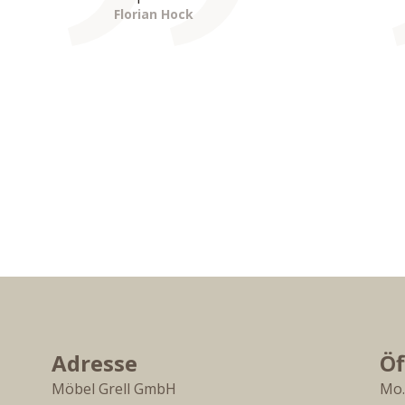
Florian Hock
Adresse
Öf
Möbel Grell GmbH
Mo.