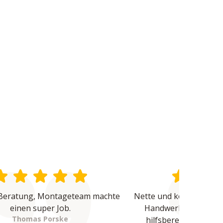
Beratung, Montageteam machte 
Nette und kompetente B
einen super Job.
Handwerker waren üb
Thomas Porske
hilfsbereit und haben