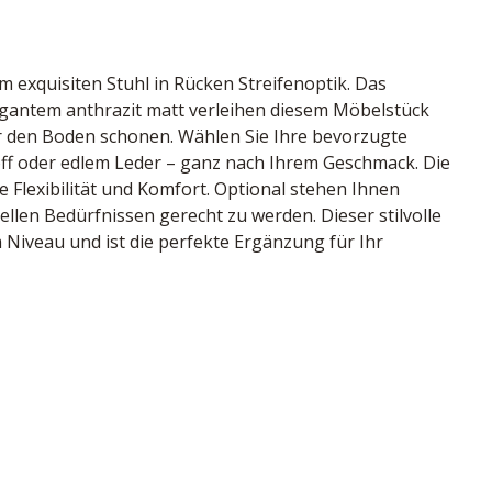
 exquisiten Stuhl in Rücken Streifenoptik. Das 
egantem anthrazit matt verleihen diesem Möbelstück 
r den Boden schonen. Wählen Sie Ihre bevorzugte 
ff oder edlem Leder – ganz nach Ihrem Geschmack. Die 
 Flexibilität und Komfort. Optional stehen Ihnen 
llen Bedürfnissen gerecht zu werden. Dieser stilvolle 
 Niveau und ist die perfekte Ergänzung für Ihr 
er, Farbe bronze, Rücken Streifenoptik, Kopfstück 
Kunststoffgleiter, inklusive Drehschwingfunktion, 
98/61 cm
, Deutschland
83408