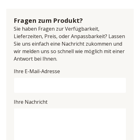
Name: Niehoff Sitzmöbel GmbH
Microfaser, 100% Polyester, Farbe graphit, Micro-
Anschrift: Groneweg 17, 48231 Warendorf, 
Taschenfederkern im Sitz, Gestell Kufe Eisen schwarz, 
Deutschland
Fragen zum Produkt?
Sitztiefe 45 cm, Sitzhöhe 50 cm, BHT ca. 62/86/62 cm
E-Mail-Adresse: info@niehoff-sitzmoebel.de
Sie haben Fragen zur Verfügbarkeit,
UID (Umsatzsteuer-Identifikationsnummer): DE 
Lieferzeiten, Preis, oder Anpassbarkeit? Lassen
813783971
Sie uns einfach eine Nachricht zukommen und
wir melden uns so schnell wie möglich mit einer
Antwort bei Ihnen.
Ihre E-Mail-Adresse
Ihre Nachricht