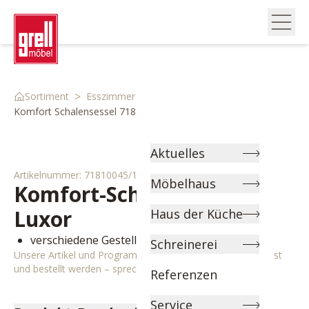
>
>
>
Sortiment
Esszimmer
Stühle & Bänke
Komfort Schalensessel 71810045 1
Aktuelles
Artikelnummer:
71810045/1
Möbelhaus
Komfort-Schalensessel
Luxor
Haus der Küche
verschiedene Gestelle zur Auswahl
Schreinerei
Unsere Artikel und Programme können individuell angepasst
und bestellt werden – sprechen Sie uns gerne an!
Referenzen
Service