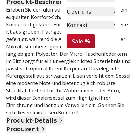
Produkt-Beschreibung
Erleben Sie den ultimativen Sitzkomfort mit unserem 
Über uns
exquisiten Komfort-Schalensessel. Dieser Sessel 
kombiniert gekonnt Funktion und Stil: Die Innenseite 
Kontakt
ist aus grobem Flachgewebe in Bouclé-Optik 
gefertigt, während die Außenseite mit hochwertiger 
Sale %
Mikrofaser überzogen ist – beides zu 100% aus 
langlebigem Polyester. Der Micro-Taschenfederkern 
im Sitz sorgt für ein unvergleichliches Sitzerlebnis und 
passt sich optimal Ihrem Körper an. Das elegante 
Kufengestell aus schwarzem Eisen verleiht dem Sessel 
eine moderne Note und bietet zugleich robuste 
Stabilität. Perfekt für Ihr Wohnzimmer oder Büro, 
wird dieser Schalensessel zum Highlight Ihrer 
Einrichtung und lädt zum Verweilen ein. Gönnen Sie 
sich diesen luxuriösen Komfort!
Produkt-Details
Produzent
Stoffkombination, innen grobes Flachgewebe, 100% 
Polyester, Farbe graphit in Bouclé-Optik, außen 